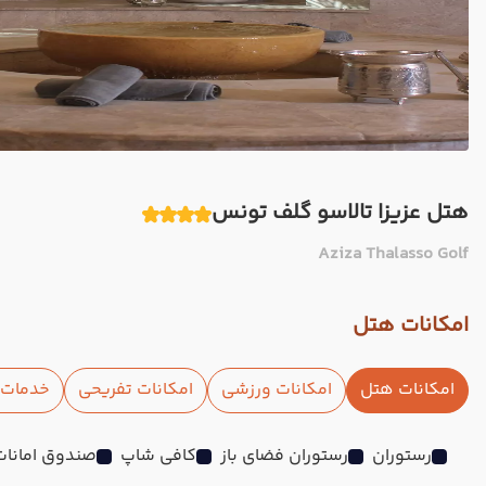
هتل عزیزا تالاسو گلف تونس
Aziza Thalasso Golf
امکانات هتل
امکانات هتل
امکانات ورزشی
امکانات تفریحی
خدمات ا
رستوران
رستوران فضای باز
کافی شاپ
صندوق امانات