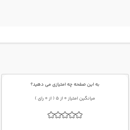
به این صفحه چه امتیازی می دهید؟
میانگین امتیاز 0 از 5 ( از 0 رای )