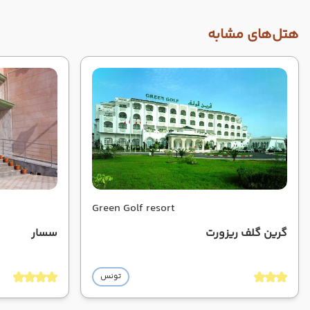
هتل‌های مشابه
Green Golf resort
گرین گلف ریزورت
سسار
تونس