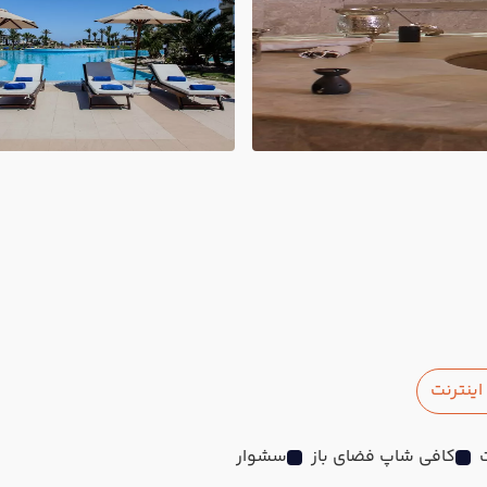
ینترنت
کافی شاپ فضای باز
سشوار