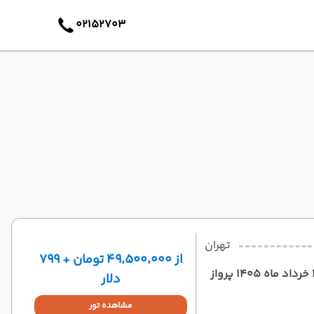
02152703
تهران
از ۴۹٬۵۰۰٬۰۰۰ تومان + ۷۹۹
تور روسیه 7 شب (3 شب مسکو +4 شب سنت پترزبورگ ) ویژه29 خرداد ماه 1405 پرواز
دلار
مشاهده تور