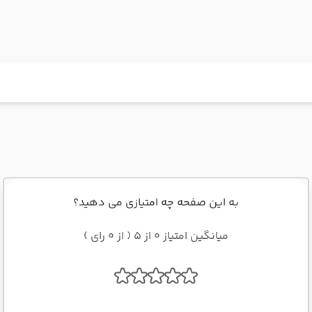
به این صفحه چه امتیازی می دهید؟
میانگین امتیاز 0 از 5 ( از 0 رای )