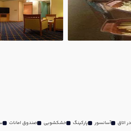
آسانسور
پارکینگ
خشکشویی
صندوق امانات
س