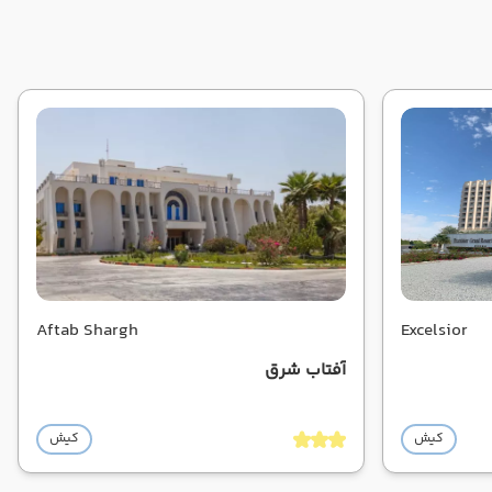
Aftab Shargh
Excelsior
آفتاب شرق
کیش
کیش