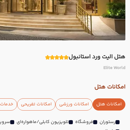
هتل الیت ورد استانبول
Elite World
امکانات هتل
امکانات هتل
امکانات ورزشی
امکانات تفریحی
خدمات ا
رستوران
فروشگاه
تلویزیون کابلی/ماهواره‌ای
سرویس