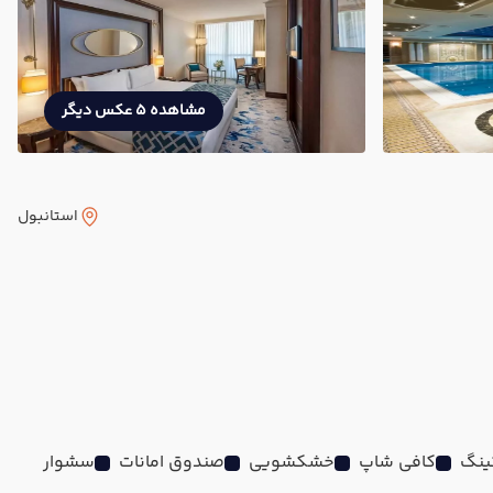
مشاهده 5 عکس دیگر
استانبول
کینگ
کافی شاپ
خشکشویی
صندوق امانات
سشوار