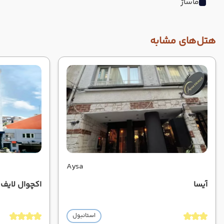
ماساژ
هتل‌های مشابه
Aysa
آیسا
اکچوال لایف
استانبول