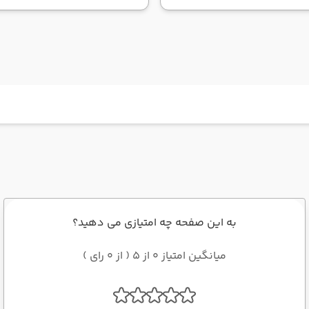
به این صفحه چه امتیازی می دهید؟
میانگین امتیاز 0 از 5 ( از 0 رای )