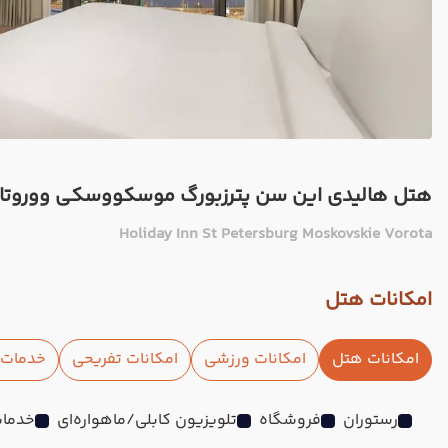
هتل هالیدی این سن پترزبورگ موسکووسکی ووروتا 
Holiday Inn St Petersburg Moskovskie Vorota
امکانات هتل
امکانات هتل
امکانات ورزشی
امکانات تفریحی
خدمات ا
رستوران
فروشگاه
تلویزیون کابلی/ماهواره‌ای
خدمات 24 ساعته د