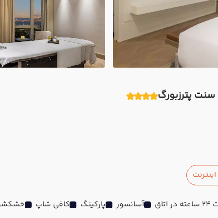
سنت پترزبورگ
ینترنت
ر اتاق
آسانسور
پارکینگ
کافی شاپ
خشکشو