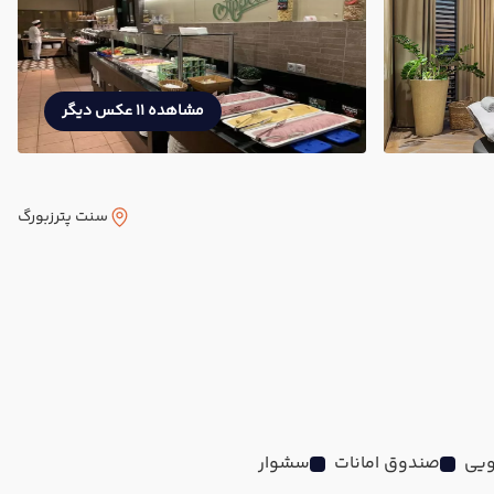
مشاهده 11 عکس دیگر
سنت پترزبورگ
یی
صندوق امانات
سشوار