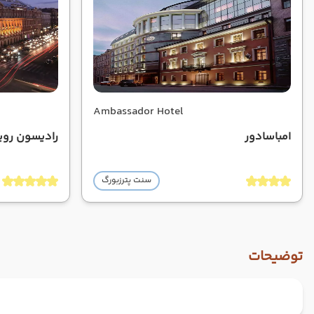
Ambassador Hotel
امباسادور
رادیسون روی
سنت پترزبورگ
توضیحات