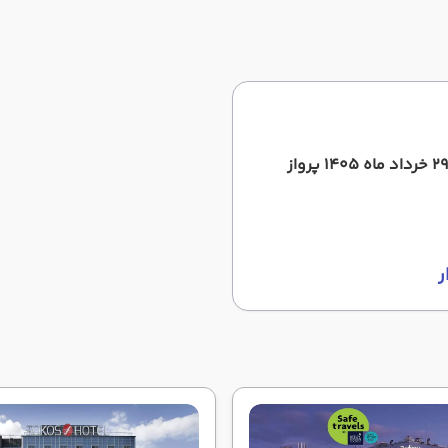
تور روسیه 7 شب (3 شب مسکو +4 شب سنت پترزبورگ ) ویژه29 خرداد ماه 1405 پرواز