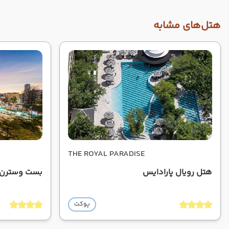
هتل‌های مشابه
THE ROYAL PARADISE
هتل رویال پارادایس
بست وسترن 
پوکت