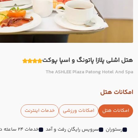
هتل اشلی پلازا پاتونگ و اسپا پوکت
The ASHLEE Plaza Patong Hotel And Spa
امکانات هتل
امکانات هتل
امکانات ورزشی
خدمات اینترنت
رستوران
سرویس رایگان رفت و آمد
خدمات 24 ساعته در اتاق