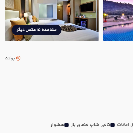
مشاهده 15 عکس دیگر
پوکت
امانات
کافی شاپ فضای باز
سشوار