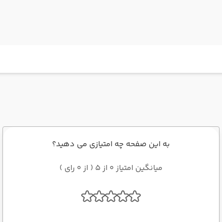
به این صفحه چه امتیازی می دهید؟
میانگین امتیاز 0 از 5 ( از 0 رای )