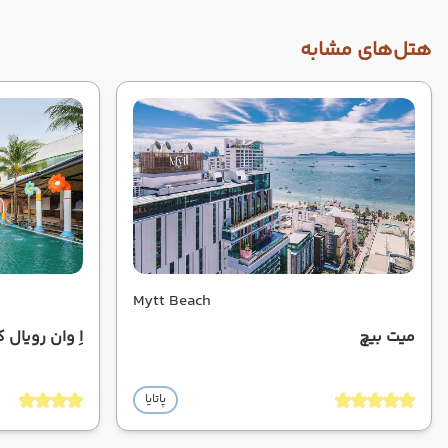
هتل‌های مشابه
Mytt Beach
میت بیچ
اِ وان رویال ک
پاتایا