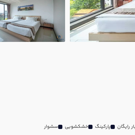
ر رایگان
پارکینگ
خشکشویی
سشوار