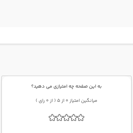
به این صفحه چه امتیازی می دهید؟
میانگین امتیاز 0 از 5 ( از 0 رای )