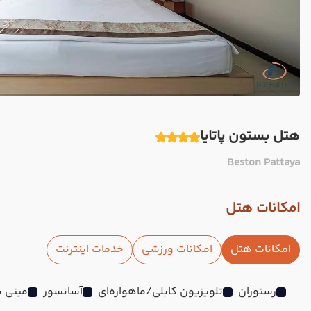
هتل بستون پاتایا
Beston Pattaya
امکانات هتل
امکانات هتل
امکانات ورزشی
خدمات اینترنت
رستوران
تلویزیون کابلی/ماهواره‌ای
آسانسور
مینی با