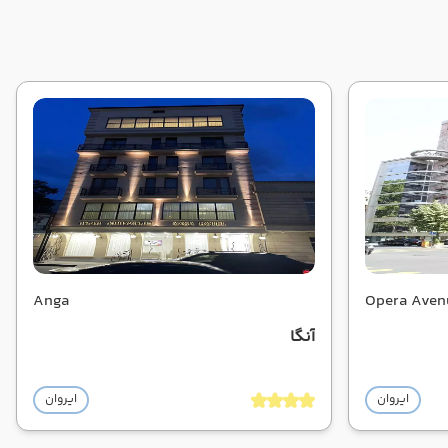
Anga
Opera Aven
آنگا
ایروان
ایروان