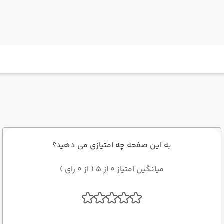
به این صفحه چه امتیازی می دهید؟
میانگین امتیاز 0 از 5 ( از 0 رای )