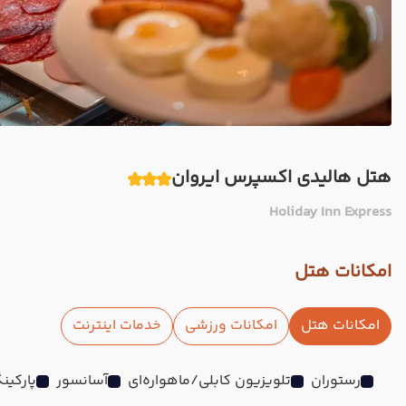
هتل هالیدی اکسپرس ایروان
Holiday Inn Express
امکانات هتل
امکانات هتل
امکانات ورزشی
خدمات اینترنت
رستوران
تلویزیون کابلی/ماهواره‌ای
آسانسور
پارکین