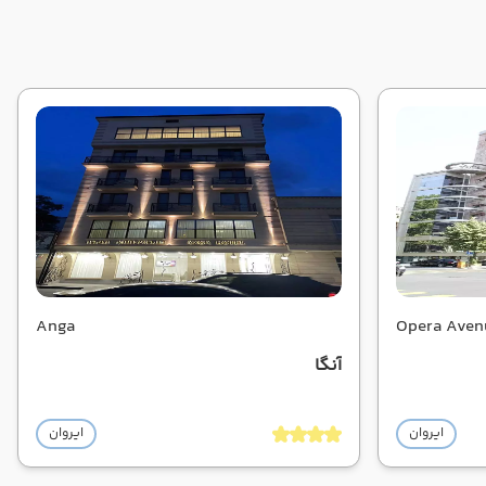
Anga
Opera Aven
آنگا
ایروان
ایروان