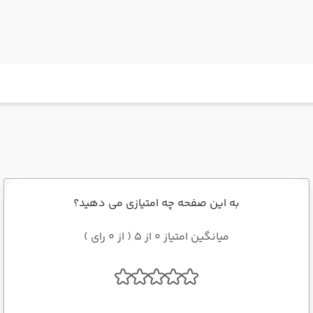
به این صفحه چه امتیازی می دهید؟
میانگین امتیاز 0 از 5 ( از 0 رای )