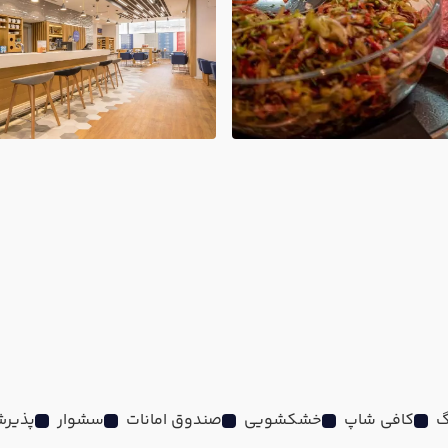
گ
کافی شاپ
خشکشویی
صندوق امانات
سشوار
پذیرش 24 س