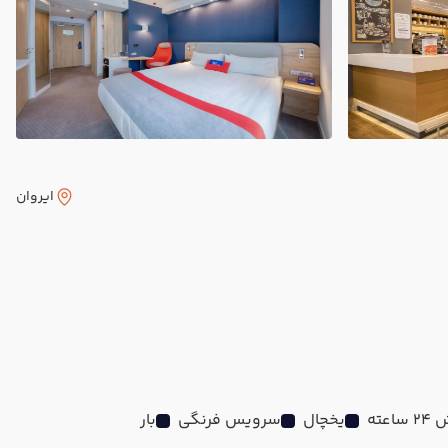
ایروان
اعته
یخچال
سرویس فرنگی
بار