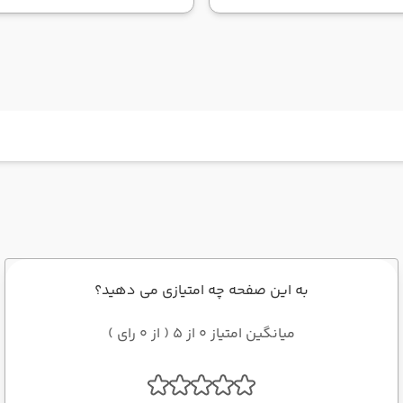
به این صفحه چه امتیازی می دهید؟
میانگین امتیاز 0 از 5 ( از 0 رای )