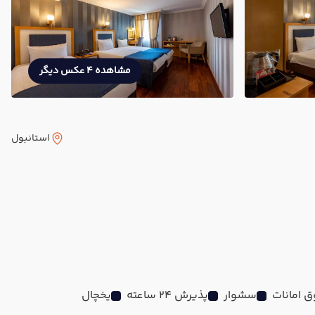
مشاهده 4 عکس دیگر
استانبول
 امانات
سشوار
پذیرش 24 ساعته
یخچال