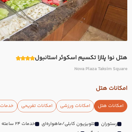
هتل نوا پلازا تکسیم اسکوئر استانبول
Nova Plaza Taksim Square
امکانات هتل
امکانات هتل
امکانات ورزشی
امکانات تفریحی
خدمات ا
رستوران
تلویزیون کابلی/ماهواره‌ای
خدمات 24 ساعته در اتاق