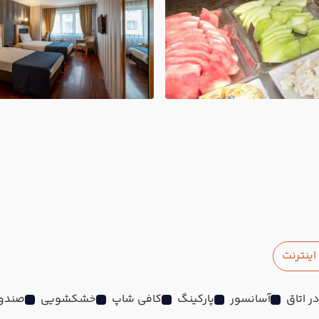
ینترنت
آسانسور
پارکینگ
کافی شاپ
خشکشویی
صندوق