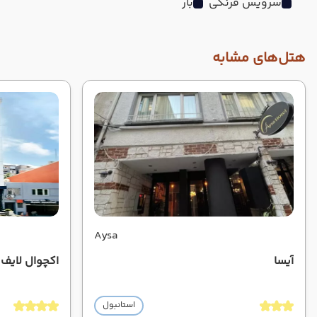
سرویس فرنگی
بار
هتل‌های مشابه
Aysa
آیسا
اکچوال لایف
استانبول