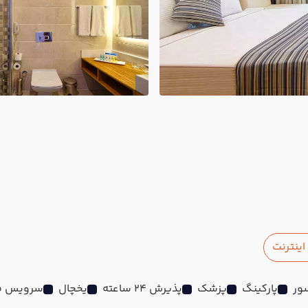
ینترنت
ور
پارکینگ
پزشک
پذیرش 24 ساعته
یخچال
سرویس ف