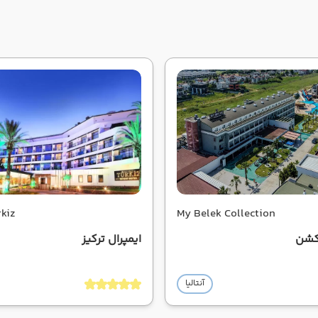
rkiz
My Belek Collection
کشن
ایمپرال ترکیز
آنتالیا