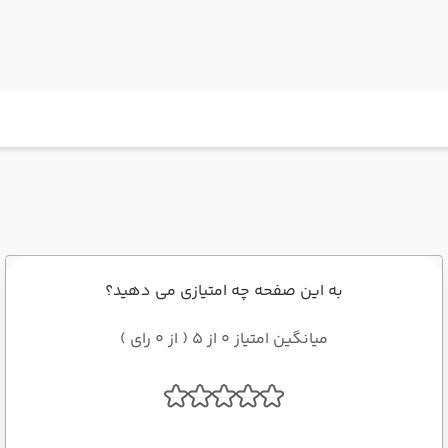
به این صفحه چه امتیازی می دهید؟
میانگین امتیاز 0 از 5 ( از 0 رای )