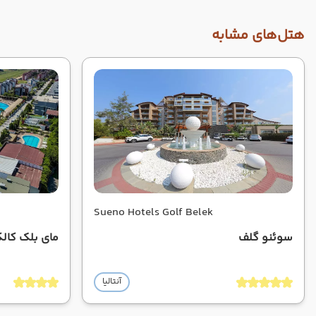
هتل‌های مشابه
Sueno Hotels Golf Belek
سوئنو گلف
مای بلک کال
آنتالیا