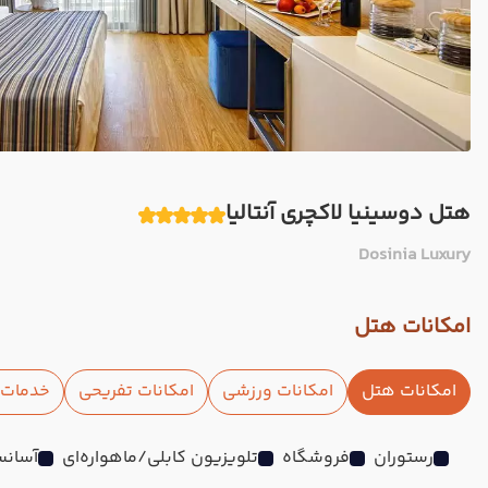
هتل دوسینیا لاکچری آنتالیا
Dosinia Luxury
امکانات هتل
امکانات هتل
امکانات ورزشی
امکانات تفریحی
خدمات ا
رستوران
فروشگاه
تلویزیون کابلی/ماهواره‌ای
آسانس