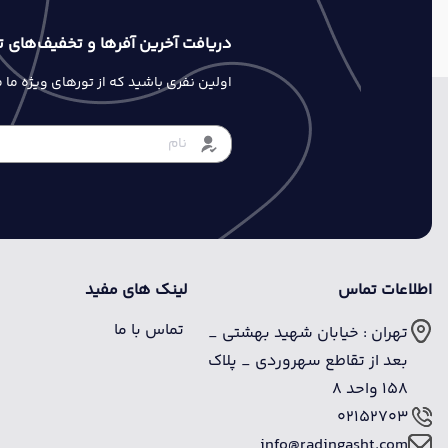
دریافت آخرین آفرها و تخفیف‌های ت
اولین نفری باشید که از تورهای ویژه ما
اطلاعات تماس
لینک های مفید
تماس با ما
تهران : خیابان شهید بهشتی _
بعد از تقاطع سهروردی _ پلاک
158 واحد 8
02152703
info@radingasht.com