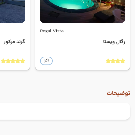
Regal Vista
رگال ویستا
گرند مرکور
آگرا
توضیحات
.