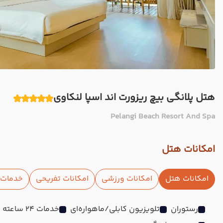
هتل پلانگی بیچ ریزورت اند اسپا لنکاوی
Pelangi Beach Resort And Spa
امکانات هتل
امکانات هتل
امکانات ورزشی
امکانات تفریحی
خدمات ا
رستوران
تلویزیون کابلی/ماهواره‌ای
خدمات 24 ساعته در اتاق