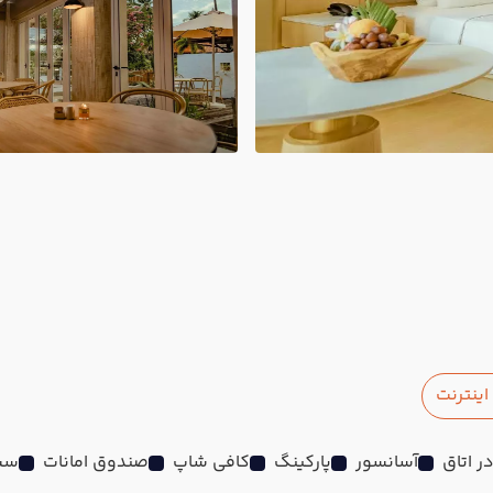
ینترنت
آسانسور
پارکینگ
کافی شاپ
صندوق امانات
سش