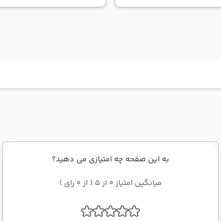
به این صفحه چه امتیازی می دهید؟
میانگین امتیاز 0 از 5 ( از 0 رای )