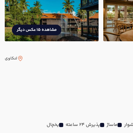
مشاهده 15 عکس دیگر
لنکاوی
وار
ماساژ
پذیرش 24 ساعته
یخچال