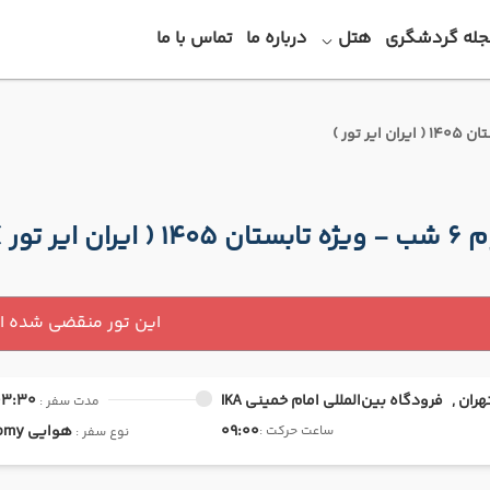
جله گردشگری
هتل
درباره ما
تماس با ما
ران ایر تور )
این تور منقضی شده 
هران ,
فرودگاه بین‌المللی امام خمینی IKA
03:30
مدت سفر :
09:00
هوایی
Economy
ساعت حرکت :
نوع سفر :