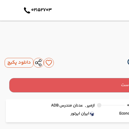
02152703
دانلود پکیج
است
ازمیر ,
عدنان مندرس ADB
ایران ایرتور