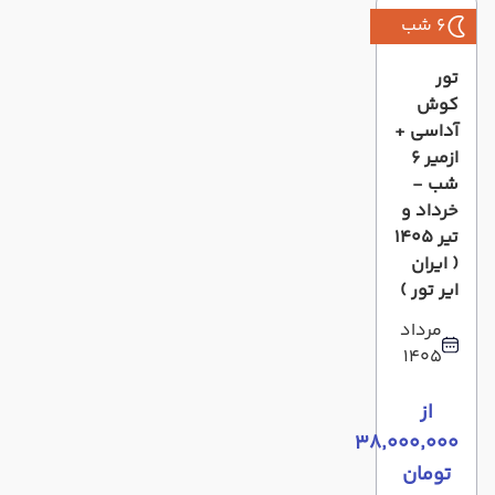
6 شب
تور
کوش
آداسی +
ازمیر 6
شب -
خرداد و
تیر 1405
( ایران
ایر تور )
مرداد
1405
از
۳۸٬۰۰۰٬۰۰۰
تومان