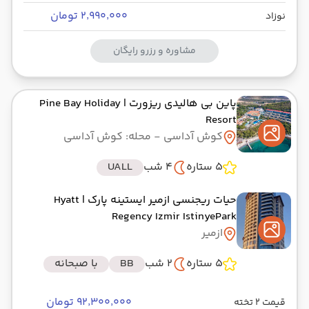
۲٬۹۹۰٬۰۰۰ تومان
نوزاد
مشاوره و رزرو رایگان
پاین بی هالیدی ریزورت
| Pine Bay Holiday
Resort
کوش آداسی
- محله: کوش آداسی
5 ستاره
4 شب
UALL
حیات ریجنسی ازمیر ایستینه پارک
| Hyatt
Regency Izmir IstinyePark
ازمیر
5 ستاره
2 شب
BB
با صبحانه
۹۲٬۳۰۰٬۰۰۰ تومان
قیمت 2 تخته