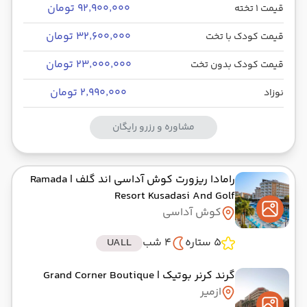
۹۲٬۹۰۰٬۰۰۰ تومان
قیمت 1 تخته
زمینی
ترمینال
نوع سفر :
01:00
00:00
ساعت حرکت :
مدت سفر :
۳۲٬۶۰۰٬۰۰۰ تومان
قیمت کودک با تخت
۲۳٬۰۰۰٬۰۰۰ تومان
قیمت کودک بدون تخت
ازمیر ,
عدنان مندرس ADB
پایان سفر
۲٬۹۹۰٬۰۰۰ تومان
نوزاد
تهران ,
فرودگاه بین‌المللی امام خمینی IKA
هوایی
Economy
ایران ایرتور
نوع سفر :
مشاوره و رزرو رایگان
03:30
04:45
ساعت حرکت :
مدت سفر :
رامادا ریزورت کوش آداسی اند گلف
| Ramada
Resort Kusadasi And Golf
کوش آداسی
5 ستاره
4 شب
UALL
گرند کرنر بوتیک
| Grand Corner Boutique
ازمیر