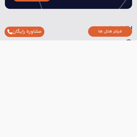
اطلاعات تماس
مشاوره رایگان
فیلتر هتل ها
تهران : خیابان شهید بهشتی _ بعد از تقاطع سهروردی _
پلاک 158 واحد 8
02152703
info@radingasht.com
لینک های مفید
تماس با ما
سایر تاریخ های برگزاری
هتل های پر بازدید
21 مرداد
28 مرداد
رفت :
برگشت :