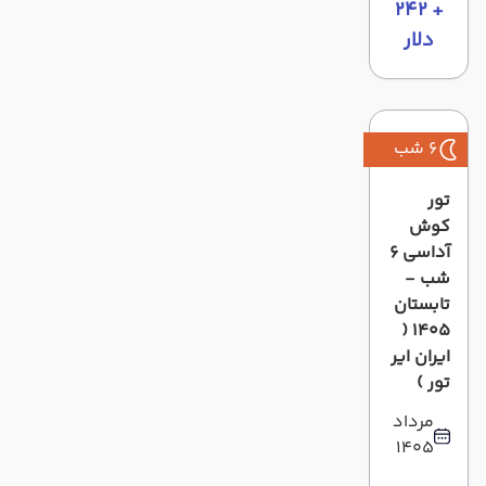
+ ۲۴۲
دلار
6 شب
تور
کوش
آداسی 6
شب -
تابستان
1405 (
ایران ایر
تور )
مرداد
1405