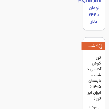
۳۸٬۰۰۰٬۰۰۰
تومان
+ ۲۴۲
دلار
6 شب
تور
کوش
آداسی 6
شب -
تابستان
1405 (
ایران ایر
تور )
مرداد