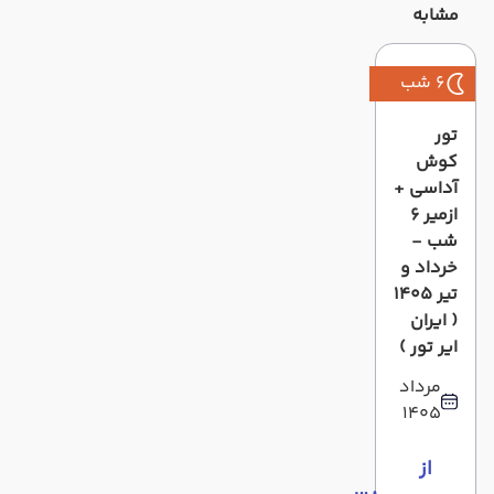
مشابه
6 شب
تور
کوش
آداسی +
ازمیر 6
شب -
خرداد و
تیر 1405
( ایران
ایر تور )
مرداد
1405
از