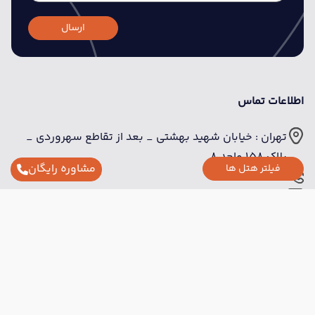
ارسال
اطلاعات تماس
تهران : خیابان شهید بهشتی _ بعد از تقاطع سهروردی _
پلاک 158 واحد 8
مشاوره رایگان
فیلتر هتل ها
02152703
info@radingasht.com
لینک های مفید
تماس با ما