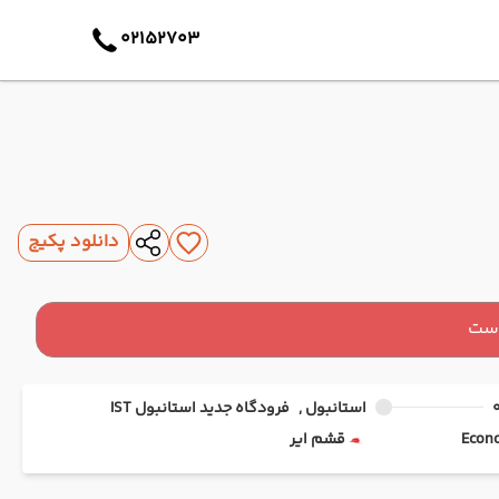
02152703
دانلود پکیج
است
استانبول ,
فرودگاه جدید استانبول IST
قشم ایر