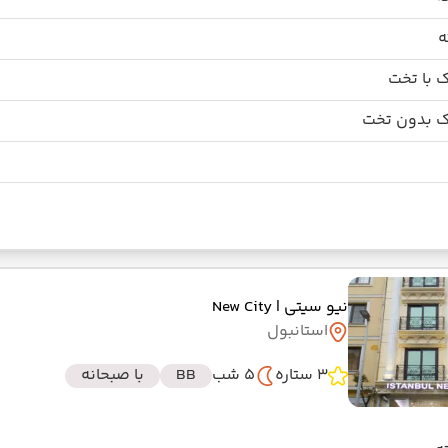
 با تخت
 بدون تخت
نیو سیتی
| New City
استانبول
3 ستاره
5 شب
BB
با صبحانه