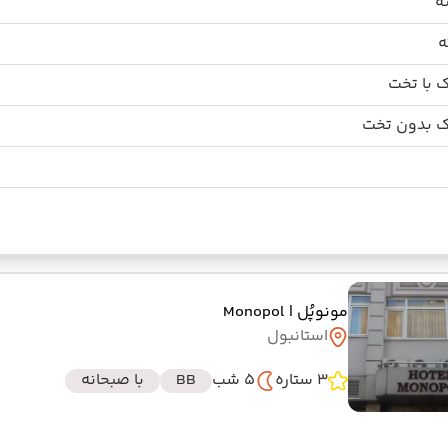
 با تخت
 بدون تخت
مونوپُل
| Monopol
استانبول
3 ستاره
5 شب
BB
با صبحانه