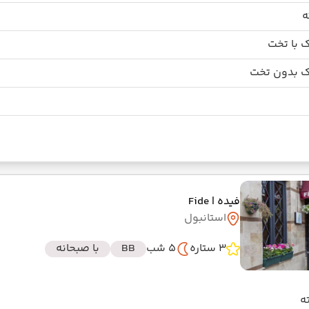
 با تخت
 بدون تخت
فیده
| Fide
استانبول
3 ستاره
5 شب
BB
با صبحانه