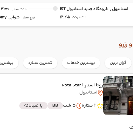
استانبول ,
فرودگاه جدید استانبول IST
03:00
مدت سفر :
12:45
هوایی
Economy
ساعت حرکت :
نوع سفر :
 رزرو
گران ترین
بیشترین خدمات
کمترین ستاره
بیشترین
روتا استار
| Rota Star
استانبول
3 ستاره
5 شب
BB
با صبحانه