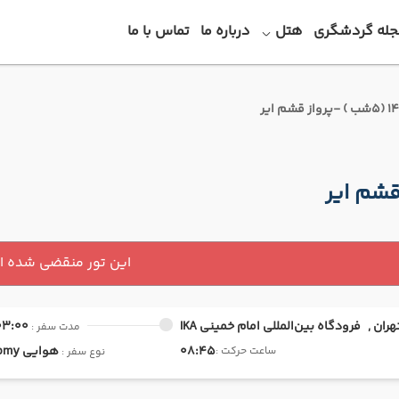
جله گردشگری
هتل
درباره ما
تماس با ما
این تور منقضی شده 
هران ,
فرودگاه بین‌المللی امام خمینی IKA
03:00
مدت سفر :
08:45
هوایی
Economy
ساعت حرکت :
نوع سفر :