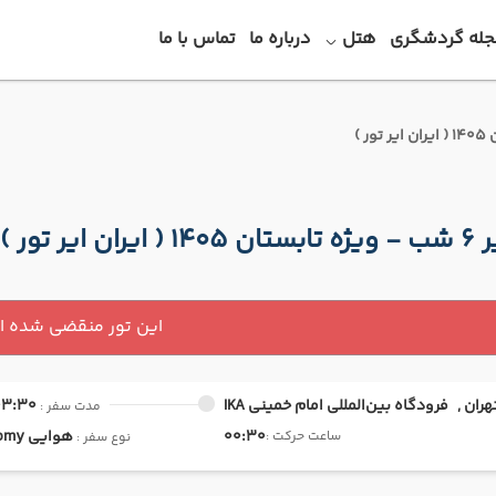
جله گردشگری
هتل
درباره ما
تماس با ما
ن ایر تور )
این تور منقضی شده 
هران ,
فرودگاه بین‌المللی امام خمینی IKA
03:30
مدت سفر :
00:30
هوایی
Economy
ساعت حرکت :
نوع سفر :