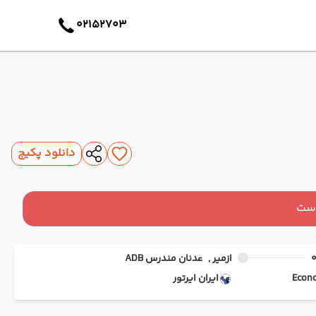
02152703
دانلود پکیج
است
ازمیر ,
عدنان مندرس ADB
ایران ایرتور