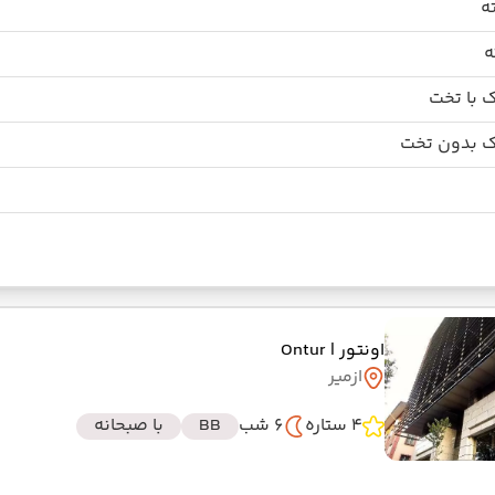
 با تخت
 بدون تخت
اونتور
| Ontur
ازمیر
4 ستاره
6 شب
BB
با صبحانه