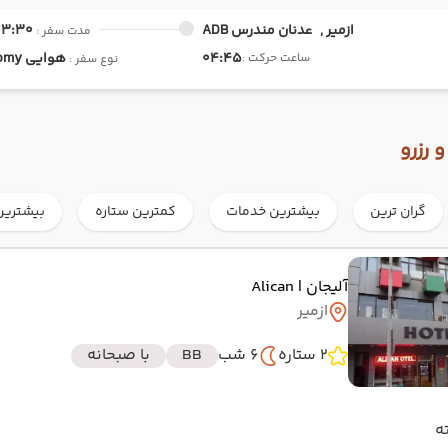
ازمیر ,
عدنان مندرس ADB
03:30
مدت سفر :
04:45
هوایی
Economy
ساعت حرکت :
نوع سفر :
 رزرو
گران ترین
بیشترین خدمات
کمترین ستاره
بیشترین
آلیجان
| Alican
ازمیر
2 ستاره
6 شب
BB
با صبحانه