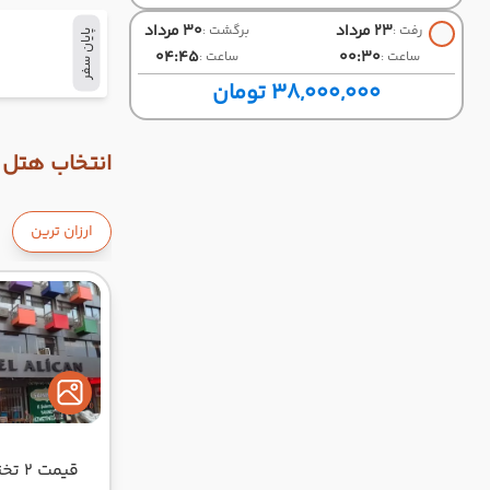
23 مرداد
30 مرداد
رفت :
برگشت :
پایان سفر
04:45
00:30
ساعت :
ساعت :
38,000,000 تومان
انتخاب هتل و
ارزان ترین
قیمت 2 تخته