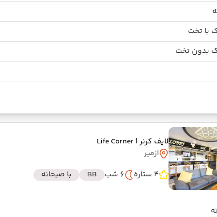
 با تخت
 بدون تخت
لایف کرنر
| Life Corner
ازمیر
4 ستاره
6 شب
BB
با صبحانه