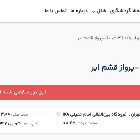
جله گردشگری
هتل
درباره ما
تماس با ما
این تور منقضی شده 
هران ,
فرودگاه بین‌المللی امام خمینی IKA
03:00
مدت سفر :
08:45
هوایی
Economy
ساعت حرکت :
نوع سفر :