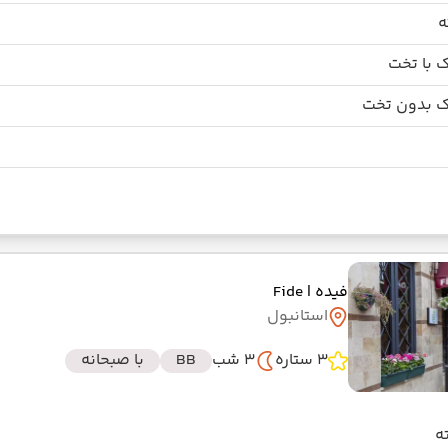
 با تخت
 بدون تخت
فیده
| Fide
استانبول
3 ستاره
3 شب
BB
با صبحانه