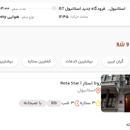
استانبول ,
فرودگاه جدید استانبول IST
03:00
مدت سفر :
12:45
هوایی
Economy
ساعت حرکت :
نوع سفر :
 رزرو
گران ترین
بیشترین خدمات
کمترین ستاره
بیشترین
روتا استار
| Rota Star
استانبول
3 ستاره
3 شب
BB
با صبحانه