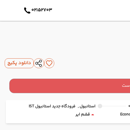
02152703
دانلود پکیج
است
استانبول ,
فرودگاه جدید استانبول IST
قشم ایر