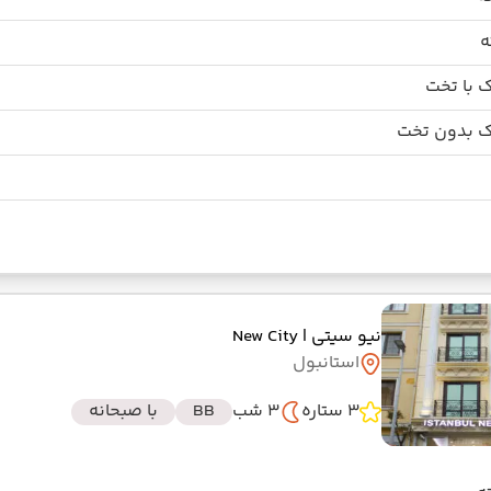
 با تخت
 بدون تخت
نیو سیتی
| New City
استانبول
3 ستاره
3 شب
BB
با صبحانه