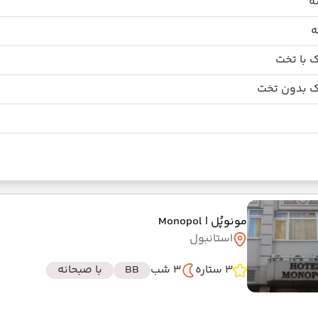
 با تخت
 بدون تخت
مونوپُل
| Monopol
استانبول
3 ستاره
3 شب
BB
با صبحانه