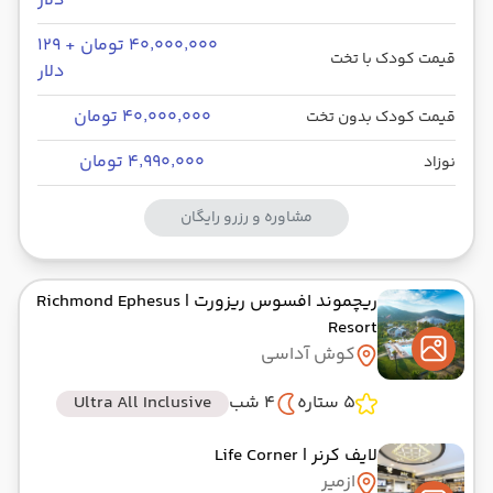
دلار
۴۰٬۰۰۰٬۰۰۰ تومان + ۱۲۹
ازمیر ,
عدنان مندرس ADB
پایان سفر
قیمت کودک با تخت
دلار
تهران ,
فرودگاه بین‌المللی امام خمینی IKA
۴۰٬۰۰۰٬۰۰۰ تومان
قیمت کودک بدون تخت
هوایی
Economy
ایران ایرتور
نوع سفر :
۴٬۹۹۰٬۰۰۰ تومان
نوزاد
03:30
04:45
ساعت حرکت :
مدت سفر :
مشاوره و رزرو رایگان
ریچموند افسوس ریزورت
| Richmond Ephesus
Resort
کوش آداسی
5 ستاره
4 شب
Ultra All Inclusive
لایف کرنر
| Life Corner
ازمیر