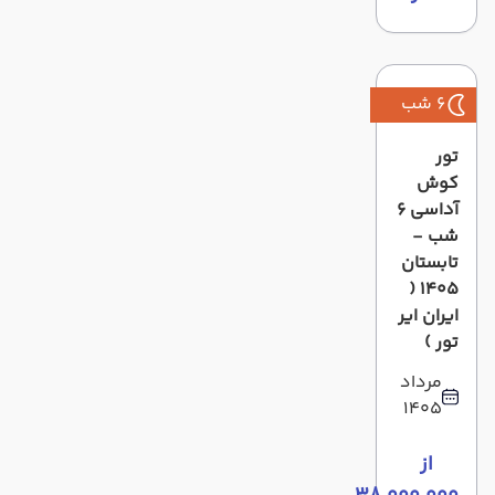
6 شب
تور
کوش
آداسی 6
شب -
تابستان
1405 (
ایران ایر
تور )
مرداد
1405
از