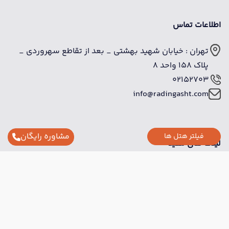
اطلاعات تماس
تهران : خیابان شهید بهشتی _ بعد از تقاطع سهروردی _
پلاک 158 واحد 8
02152703
info@radingasht.com
مشاوره رایگان
فیلتر هتل ها
لینک های مفید
تماس با ما
هتل های پر بازدید
هتل های آنتالیا
هتل های بدروم
هتل های کوش آداسی
هتل های 