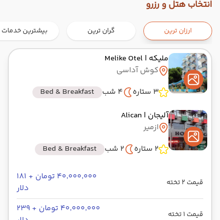
شروع سفر
انتخاب هتل و رزرو
ازمیر ,
عدنان مندرس ADB
ارزان ترین
گران ترین
بیشترین خدمات
هوایی
Economy
ایران ایرتور
نوع سفر :
03:30
00:30
ساعت حرکت :
مدت سفر :
ملیکه
| Melike Otel
کوش آداسی
ازمیر ,
ADB
سفر میانی
3 ستاره
4 شب
Bed & Breakfast
کوش آداسی ,
آلیجان
| Alican
زمینی
ترمینال
نوع سفر :
ازمیر
01:00
05:00
ساعت حرکت :
مدت سفر :
2 ستاره
2 شب
Bed & Breakfast
کوش آداسی ,
سفر میانی
۴۰٬۰۰۰٬۰۰۰ تومان + ۱۸۱
ازمیر ,
ADB
قیمت 2 تخته
دلار
زمینی
ترمینال
نوع سفر :
۴۰٬۰۰۰٬۰۰۰ تومان + ۲۳۹
01:00
01:00
ساعت حرکت :
مدت سفر :
قیمت 1 تخته