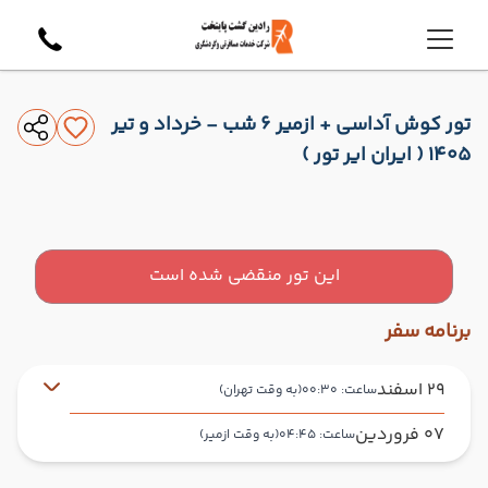
تور کوش آداسی + ازمیر 6 شب - خرداد و تیر
1405 ( ایران ایر تور )
این تور منقضی شده است
برنامه سفر
29 اسفند
ساعت: 00:30
(به وقت تهران)
07 فروردین
ساعت: 04:45
(به وقت ازمیر)
تهران ,
فرودگاه بین‌المللی امام خمینی IKA